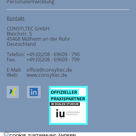
Personalentwicklung
Kontakt
CONSYLTEC GmbH
Bleichstr. 5
45468
Mülheim an der Ruhr
Deutschland
Telefon:
+49 (0)208 - 69609 - 790
Fax:
+49 (0)208 - 69609 - 799
E-Mail:
office@consyltec.de
Web:
www.consyltec.de