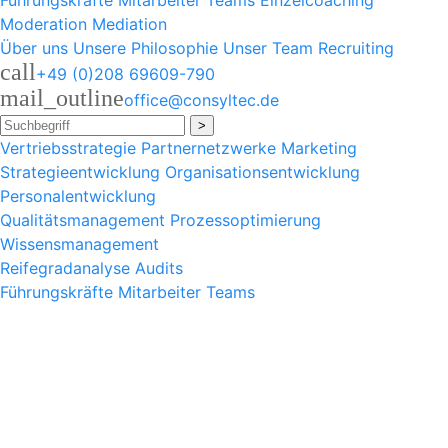
Führungskräfte
Mitarbeiter
Teams
Einzelcoaching
Moderation
Mediation
Über uns
Unsere Philosophie
Unser Team
Recruiting
call
+49 (0)208 69609-790
mail_outline
office@consyltec.de
>
Vertriebsstrategie
Partnernetzwerke
Marketing
Strategieentwicklung
Organisationsentwicklung
Personalentwicklung
Qualitätsmanagement
Prozessoptimierung
Wissensmanagement
Reifegradanalyse
Audits
Führungskräfte
Mitarbeiter
Teams