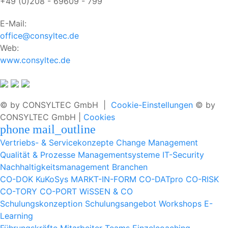
+49 (0)208 - 69609 - 799
E-Mail:
office@consyltec.de
Web:
www.consyltec.de
© by CONSYLTEC GmbH |
Cookie-Einstellungen
© by
CONSYLTEC GmbH |
Cookies
phone
mail_outline
Vertriebs- & Servicekonzepte
Change Management
Qualität & Prozesse
Managementsysteme
IT-Security
Nachhaltigkeitsmanagement
Branchen
CO-DOK
KuKoSys
MARKT-IN-FORM
CO-DATpro
CO-RISK
CO-TORY
CO-PORT
WiSSEN & CO
Schulungskonzeption
Schulungsangebot
Workshops
E-
Learning