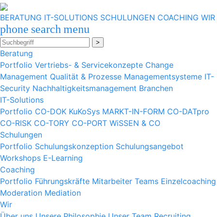
BERATUNG
IT-SOLUTIONS
SCHULUNGEN
COACHING
WIR
phone
search
menu
>
Beratung
Portfolio
Vertriebs- & Servicekonzepte
Change
Management
Qualität & Prozesse
Managementsysteme
IT-
Security
Nachhaltigkeitsmanagement
Branchen
IT-Solutions
Portfolio
CO-DOK
KuKoSys
MARKT-IN-FORM
CO-DATpro
CO-RISK
CO-TORY
CO-PORT
WiSSEN & CO
Schulungen
Portfolio
Schulungskonzeption
Schulungsangebot
Workshops
E-Learning
Coaching
Portfolio
Führungskräfte
Mitarbeiter
Teams
Einzelcoaching
Moderation
Mediation
Wir
Über uns
Unsere Philosophie
Unser Team
Recruiting