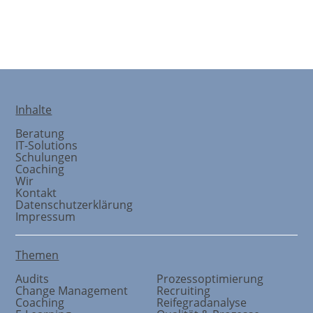
Vertriebsstrategie
Inhalte
Beratung
IT-Solutions
Schulungen
Coaching
Wir
Kontakt
Datenschutzerklärung
Impressum
Themen
Audits
Prozessoptimierung
Change Management
Recruiting
Coaching
Reifegradanalyse