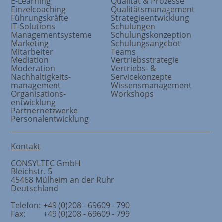
E-Learning
Qualität & Prozesse
Einzelcoaching
Qualitätsmanagement
Führungskräfte
Strategieentwicklung
IT-Solutions
Schulungen
Managementsysteme
Schulungskonzeption
Marketing
Schulungsangebot
Mitarbeiter
Teams
Mediation
Vertriebsstrategie
Moderation
Vertriebs- &
Nachhaltigkeits
-
Servicekonzepte
management
Wissensmanagement
Organisations
-
Workshops
entwicklung
Partnernetzwerke
Personalentwicklung
Kontakt
CONSYLTEC GmbH
Bleichstr. 5
45468
Mülheim an der Ruhr
Deutschland
Telefon:
+49 (0)208 - 69609 - 790
Fax:
+49 (0)208 - 69609 - 799