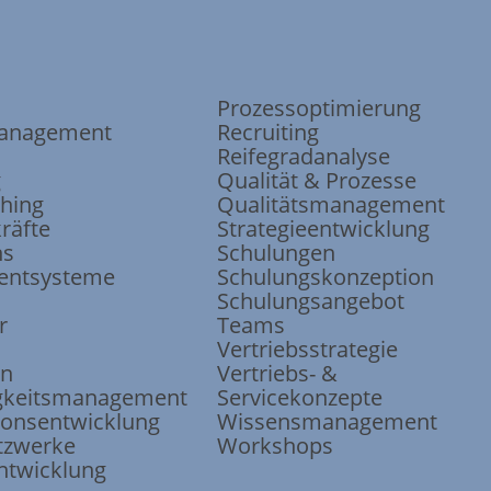
Prozessoptimierung
anagement
Recruiting
Reifegradanalyse
g
Qualität & Prozesse
ching
Qualitätsmanagement
räfte
Strategieentwicklung
ns
Schulungen
ntsysteme
Schulungskonzeption
Schulungsangebot
r
Teams
Vertriebsstrategie
on
Vertriebs- &
keits
management
Servicekonzepte
ions
entwicklung
Wissensmanagement
tzwerke
Workshops
ntwicklung