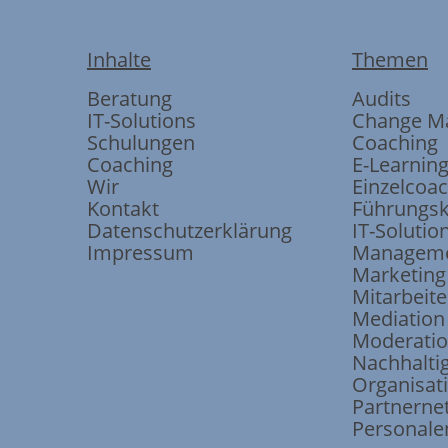
Inhalte
Themen
Beratung
Audits
IT-Solutions
Change M
Schulungen
Coaching
Coaching
E-Learnin
Wir
Einzelcoa
Kontakt
Führungsk
Datenschutzerklärung
IT-Solutio
Impressum
Manageme
Marketing
Mitarbeite
Mediation
Moderati
Nachhaltig
Organisat
Partnerne
Personale