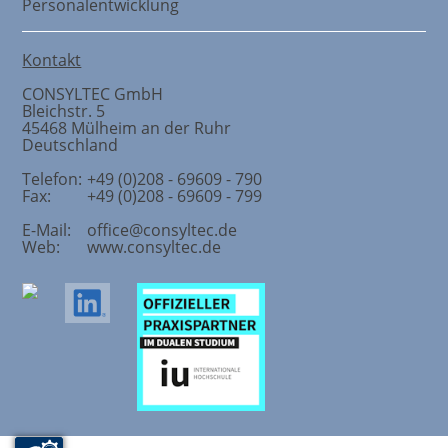
Personalentwicklung
Kontakt
CONSYLTEC GmbH
Bleichstr. 5
45468
Mülheim an der Ruhr
Deutschland
Telefon:
+49 (0)208 - 69609 - 790
Fax:
+49 (0)208 - 69609 - 799
E-Mail:
office@consyltec.de
Web:
www.consyltec.de