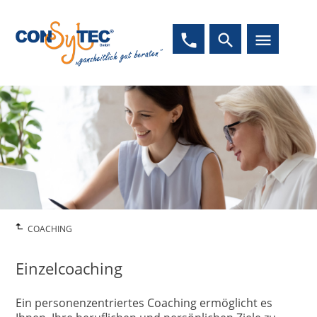
phone
search
menu
COACHING
Einzelcoaching
Ein personenzentriertes Coaching ermöglicht es