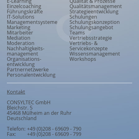
E-Learning
Qualität & Prozesse
Einzelcoaching
Qualitätsmanagement
Führungskräfte
Strategieentwicklung
IT-Solutions
Schulungen
Managementsysteme
Schulungskonzeption
Marketing
Schulungsangebot
Mitarbeiter
Teams
Mediation
Vertriebsstrategie
Moderation
Vertriebs- &
Nachhaltigkeits
-
Servicekonzepte
management
Wissensmanagement
Organisations
-
Workshops
entwicklung
Partnernetzwerke
Personalentwicklung
Kontakt
CONSYLTEC GmbH
Bleichstr. 5
45468
Mülheim an der Ruhr
Deutschland
Telefon:
+49 (0)208 - 69609 - 790
Fax:
+49 (0)208 - 69609 - 799