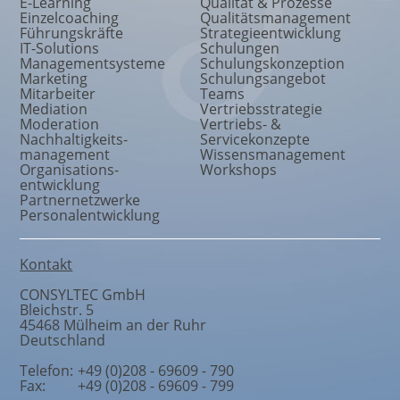
E-Learning
Qualität & Prozesse
Einzelcoaching
Qualitätsmanagement
Führungskräfte
Strategieentwicklung
IT-Solutions
Schulungen
Managementsysteme
Schulungskonzeption
Marketing
Schulungsangebot
Mitarbeiter
Teams
Mediation
Vertriebsstrategie
Moderation
Vertriebs- &
Nachhaltigkeits
-
Servicekonzepte
management
Wissensmanagement
Organisations
-
Workshops
entwicklung
Partnernetzwerke
Personalentwicklung
Kontakt
CONSYLTEC GmbH
Bleichstr. 5
45468
Mülheim an der Ruhr
Deutschland
Telefon:
+49 (0)208 - 69609 - 790
Fax:
+49 (0)208 - 69609 - 799