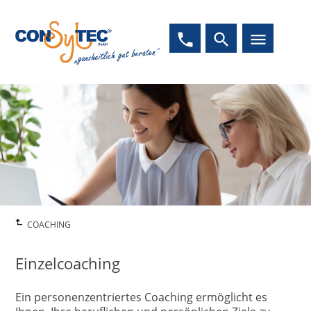
phone
search
menu
COACHING
Einzelcoaching
Ein personenzentriertes Coaching ermöglicht es