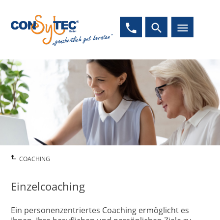
phone
search
menu
COACHING
Einzelcoaching
Ein personenzentriertes Coaching ermöglicht es