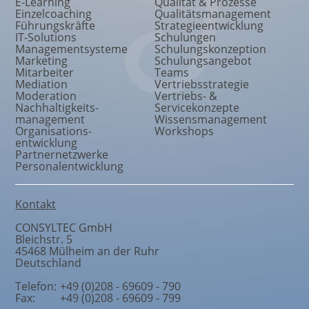
E-Learning
Qualität & Prozesse
Einzelcoaching
Qualitätsmanagement
Führungskräfte
Strategieentwicklung
IT-Solutions
Schulungen
Managementsysteme
Schulungskonzeption
Marketing
Schulungsangebot
Mitarbeiter
Teams
Mediation
Vertriebsstrategie
Moderation
Vertriebs- &
Nachhaltigkeits
-
Servicekonzepte
management
Wissensmanagement
Organisations
-
Workshops
entwicklung
Partnernetzwerke
Personalentwicklung
Kontakt
CONSYLTEC GmbH
Bleichstr. 5
45468
Mülheim an der Ruhr
Deutschland
Telefon:
+49 (0)208 - 69609 - 790
Fax:
+49 (0)208 - 69609 - 799