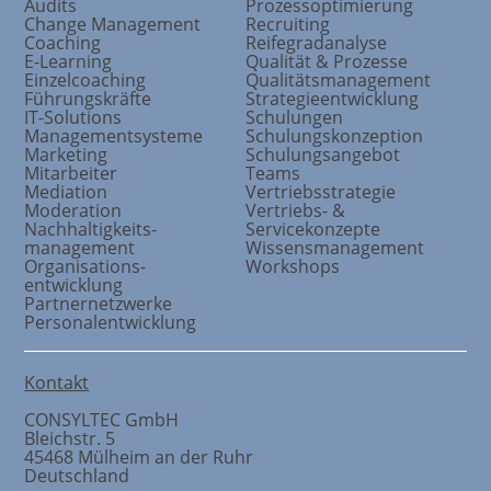
Audits
Prozessoptimierung
Change Management
Recruiting
Coaching
Reifegradanalyse
E-Learning
Qualität & Prozesse
Einzelcoaching
Qualitätsmanagement
Führungskräfte
Strategieentwicklung
IT-Solutions
Schulungen
Managementsysteme
Schulungskonzeption
Marketing
Schulungsangebot
Mitarbeiter
Teams
Mediation
Vertriebsstrategie
Moderation
Vertriebs- &
Nachhaltigkeits
-
Servicekonzepte
management
Wissensmanagement
Organisations
-
Workshops
entwicklung
Partnernetzwerke
Personalentwicklung
Kontakt
CONSYLTEC GmbH
Bleichstr. 5
45468
Mülheim an der Ruhr
Deutschland