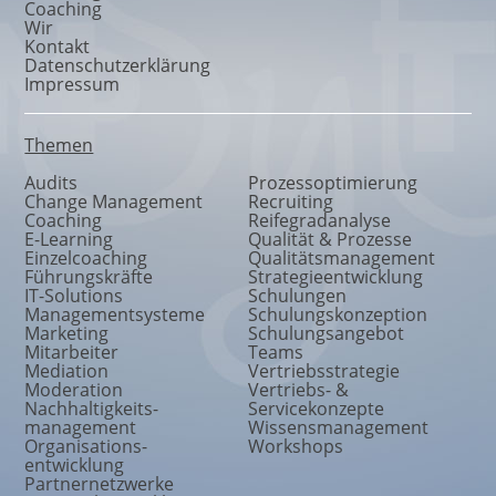
Coaching
Wir
Kontakt
Datenschutzerklärung
Impressum
Themen
Audits
Prozessoptimierung
Change Management
Recruiting
Coaching
Reifegradanalyse
E-Learning
Qualität & Prozesse
Einzelcoaching
Qualitätsmanagement
Führungskräfte
Strategieentwicklung
IT-Solutions
Schulungen
Managementsysteme
Schulungskonzeption
Marketing
Schulungsangebot
Mitarbeiter
Teams
Mediation
Vertriebsstrategie
Moderation
Vertriebs- &
Nachhaltigkeits
-
Servicekonzepte
management
Wissensmanagement
Organisations
-
Workshops
entwicklung
Partnernetzwerke