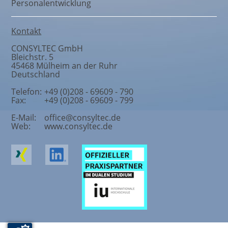
Personalentwicklung
Kontakt
CONSYLTEC GmbH
Bleichstr. 5
45468
Mülheim an der Ruhr
Deutschland
Telefon:
+49 (0)208 - 69609 - 790
Fax:
+49 (0)208 - 69609 - 799
E-Mail:
office@consyltec.de
Web:
www.consyltec.de