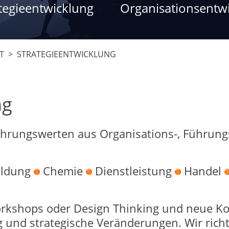
tegieentwicklung
Organisationsentw
T
> STRATEGIEENTWICKLUNG
ng
fahrungswerten aus Organisations-, Führun
ildung
Chemie
Dienstleistung
Handel
kshops oder Design Thinking und neue Ko
 und strategische Veränderungen. Wir rich