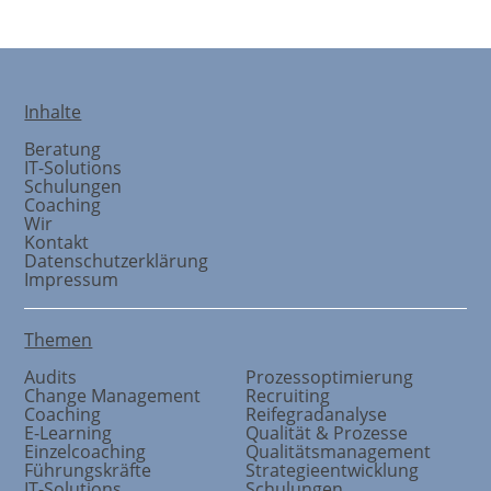
Inhalte
Beratung
IT-Solutions
Schulungen
Coaching
Wir
Kontakt
Datenschutzerklärung
Impressum
Themen
Audits
Prozessoptimierung
Change Management
Recruiting
Coaching
Reifegradanalyse
E-Learning
Qualität & Prozesse
Einzelcoaching
Qualitätsmanagement
Führungskräfte
Strategieentwicklung
IT-Solutions
Schulungen