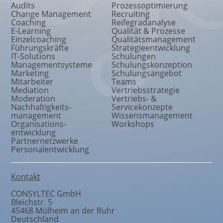
Audits
Prozessoptimierung
Change Management
Recruiting
Coaching
Reifegradanalyse
E-Learning
Qualität & Prozesse
Einzelcoaching
Qualitätsmanagement
Führungskräfte
Strategieentwicklung
IT-Solutions
Schulungen
Managementsysteme
Schulungskonzeption
Marketing
Schulungsangebot
Mitarbeiter
Teams
Mediation
Vertriebsstrategie
Moderation
Vertriebs- &
Nachhaltigkeits
-
Servicekonzepte
management
Wissensmanagement
Organisations
-
Workshops
entwicklung
Partnernetzwerke
Personalentwicklung
Kontakt
CONSYLTEC GmbH
Bleichstr. 5
45468
Mülheim an der Ruhr
Deutschland