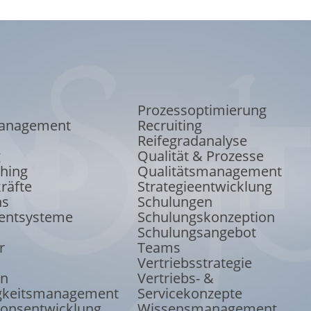
Prozessoptimierung
anagement
Recruiting
Reifegradanalyse
g
Qualität & Prozesse
ching
Qualitätsmanagement
räfte
Strategieentwicklung
ns
Schulungen
ntsysteme
Schulungskonzeption
Schulungsangebot
r
Teams
Vertriebsstrategie
on
Vertriebs- &
keits
management
Servicekonzepte
ions
entwicklung
Wissensmanagement