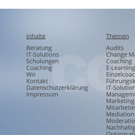
Inhalte
Themen
Beratung
Audits
IT-Solutions
Change M
Schulungen
Coaching
Coaching
E-Learnin
Wir
Einzelcoa
Kontakt
Führungsk
Datenschutzerklärung
IT-Solutio
Impressum
Manageme
Marketing
Mitarbeite
Mediation
Moderati
Nachhaltig
Organisat