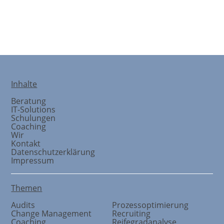
Coaching
Inhalte
Beratung
IT-Solutions
Schulungen
Coaching
Wir
Kontakt
Datenschutzerklärung
Impressum
Themen
Audits
Prozessoptimierung
Change Management
Recruiting
Coaching
Reifegradanalyse