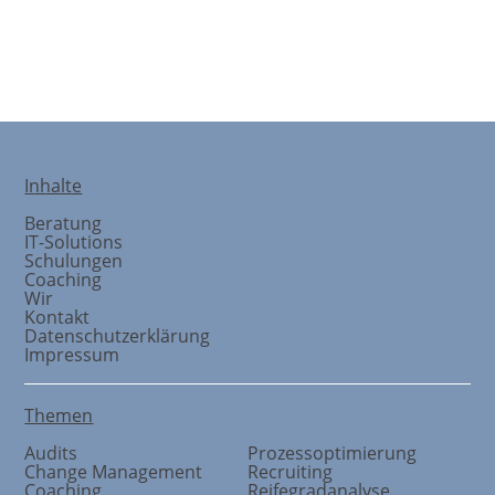
Coaching
Inhalte
Beratung
IT-Solutions
Schulungen
Coaching
Wir
Kontakt
Datenschutzerklärung
Impressum
Themen
Audits
Prozessoptimierung
Change Management
Recruiting
Coaching
Reifegradanalyse