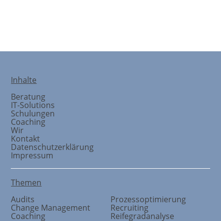
KuKoSys
Inhalte
Beratung
IT-Solutions
Schulungen
Coaching
Wir
Kontakt
Datenschutzerklärung
Impressum
Themen
Audits
Prozessoptimierung
Change Management
Recruiting
Coaching
Reifegradanalyse