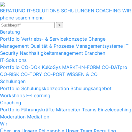
BERATUNG
IT-SOLUTIONS
SCHULUNGEN
COACHING
WIR
phone
search
menu
>
Beratung
Portfolio
Vertriebs- & Servicekonzepte
Change
Management
Qualität & Prozesse
Managementsysteme
IT-
Security
Nachhaltigkeitsmanagement
Branchen
IT-Solutions
Portfolio
CO-DOK
KuKoSys
MARKT-IN-FORM
CO-DATpro
CO-RISK
CO-TORY
CO-PORT
WiSSEN & CO
Schulungen
Portfolio
Schulungskonzeption
Schulungsangebot
Workshops
E-Learning
Coaching
Portfolio
Führungskräfte
Mitarbeiter
Teams
Einzelcoaching
Moderation
Mediation
Wir
Über uns
Unsere Philosophie
Unser Team
Recruiting