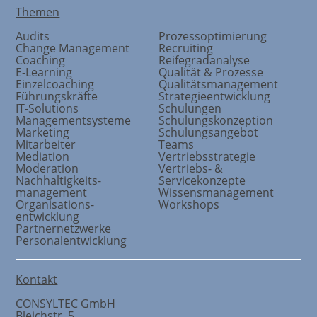
Themen
Audits
Prozessoptimierung
Change Management
Recruiting
Coaching
Reifegradanalyse
E-Learning
Qualität & Prozesse
Einzelcoaching
Qualitätsmanagement
Führungskräfte
Strategieentwicklung
IT-Solutions
Schulungen
Managementsysteme
Schulungskonzeption
Marketing
Schulungsangebot
Mitarbeiter
Teams
Mediation
Vertriebsstrategie
Moderation
Vertriebs- &
Nachhaltigkeits
-
Servicekonzepte
management
Wissensmanagement
Organisations
-
Workshops
entwicklung
Partnernetzwerke
Personalentwicklung
Kontakt
CONSYLTEC GmbH
Bleichstr. 5