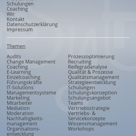
Schulungen
Coaching
Wir
Kontakt
Datenschutzerklärung
Impressum
Themen
Audits
Prozessoptimierung
Change Management
Recruiting
Coaching
Reifegradanalyse
E-Learning
Qualität & Prozesse
Einzelcoaching
Qualitätsmanagement
Führungskräfte
Strategieentwicklung
IT-Solutions
Schulungen
Managementsysteme
Schulungskonzeption
Marketing
Schulungsangebot
Mitarbeiter
Teams
Mediation
Vertriebsstrategie
Moderation
Vertriebs- &
Nachhaltigkeits
-
Servicekonzepte
management
Wissensmanagement
Organisations
-
Workshops
entwicklung