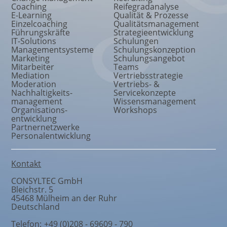
Coaching
Reifegradanalyse
E-Learning
Qualität & Prozesse
Einzelcoaching
Qualitätsmanagement
Führungskräfte
Strategieentwicklung
IT-Solutions
Schulungen
Managementsysteme
Schulungskonzeption
Marketing
Schulungsangebot
Mitarbeiter
Teams
Mediation
Vertriebsstrategie
Moderation
Vertriebs- &
Nachhaltigkeits
-
Servicekonzepte
management
Wissensmanagement
Organisations
-
Workshops
entwicklung
Partnernetzwerke
Personalentwicklung
Kontakt
CONSYLTEC GmbH
Bleichstr. 5
45468
Mülheim an der Ruhr
Deutschland
Telefon:
+49 (0)208 - 69609 - 790