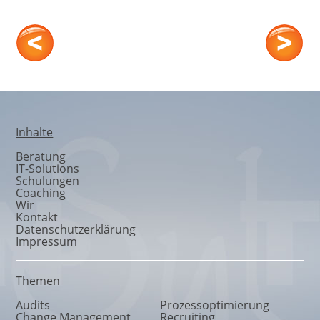
Marketing
Inhalte
Beratung
IT-Solutions
Schulungen
Coaching
Wir
Kontakt
Datenschutzerklärung
Impressum
Themen
Audits
Prozessoptimierung
Change Management
Recruiting