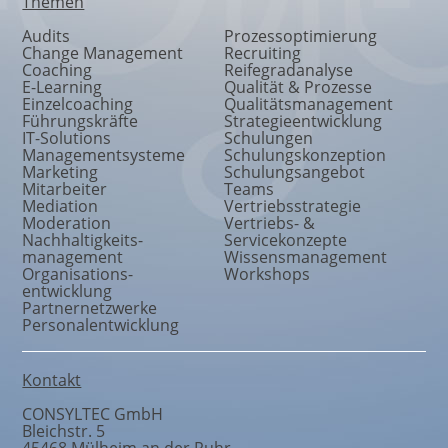
Themen
Audits
Prozessoptimierung
Change Management
Recruiting
Coaching
Reifegradanalyse
E-Learning
Qualität & Prozesse
Einzelcoaching
Qualitätsmanagement
Führungskräfte
Strategieentwicklung
IT-Solutions
Schulungen
Managementsysteme
Schulungskonzeption
Marketing
Schulungsangebot
Mitarbeiter
Teams
Mediation
Vertriebsstrategie
Moderation
Vertriebs- &
Nachhaltigkeits
-
Servicekonzepte
management
Wissensmanagement
Organisations
-
Workshops
entwicklung
Partnernetzwerke
Personalentwicklung
Kontakt
CONSYLTEC GmbH
Bleichstr. 5