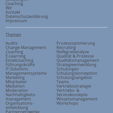
Coaching
Wir
Kontakt
Datenschutzerklärung
Impressum
Themen
Audits
Prozessoptimierung
Change Management
Recruiting
Coaching
Reifegradanalyse
E-Learning
Qualität & Prozesse
Einzelcoaching
Qualitätsmanagement
Führungskräfte
Strategieentwicklung
IT-Solutions
Schulungen
Managementsysteme
Schulungskonzeption
Marketing
Schulungsangebot
Mitarbeiter
Teams
Mediation
Vertriebsstrategie
Moderation
Vertriebs- &
Nachhaltigkeits
-
Servicekonzepte
management
Wissensmanagement
Organisations
-
Workshops
entwicklung
Partnernetzwerke