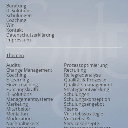
Beratung
IT-Solutions
Schulungen
Coaching
Wir
Kontakt
Datenschutzerklärung
Impressum
Themen
Audits
Prozessoptimierung
Change Management
Recruiting
Coaching
Reifegradanalyse
E-Learning
Qualität & Prozesse
Einzelcoaching
Qualitätsmanagement
Führungskräfte
Strategieentwicklung
IT-Solutions
Schulungen
Managementsysteme
Schulungskonzeption
Marketing
Schulungsangebot
Mitarbeiter
Teams
Mediation
Vertriebsstrategie
Moderation
Vertriebs- &
Nachhaltigkeits
-
Servicekonzepte