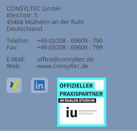
CONSYLTEC GmbH
Bleichstr. 5
45468
Mülheim an der Ruhr
Deutschland
Telefon:
+49 (0)208 - 69609 - 790
Fax:
+49 (0)208 - 69609 - 799
E-Mail:
office@consyltec.de
Web:
www.consyltec.de