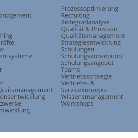
Prozessoptimierung
anagement
Recruiting
Reifegradanalyse
g
Qualität & Prozesse
ching
Qualitätsmanagement
räfte
Strategieentwicklung
ns
Schulungen
ntsysteme
Schulungskonzeption
Schulungsangebot
r
Teams
Vertriebsstrategie
on
Vertriebs- &
keits
management
Servicekonzepte
ions
entwicklung
Wissensmanagement
tzwerke
Workshops
ntwicklung