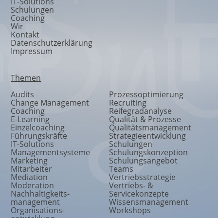
IT-Solutions
Schulungen
Coaching
Wir
Kontakt
Datenschutzerklärung
Impressum
Themen
Audits
Prozessoptimierung
Change Management
Recruiting
Coaching
Reifegradanalyse
E-Learning
Qualität & Prozesse
Einzelcoaching
Qualitätsmanagement
Führungskräfte
Strategieentwicklung
IT-Solutions
Schulungen
Managementsysteme
Schulungskonzeption
Marketing
Schulungsangebot
Mitarbeiter
Teams
Mediation
Vertriebsstrategie
Moderation
Vertriebs- &
Nachhaltigkeits
-
Servicekonzepte
management
Wissensmanagement
Organisations
-
Workshops