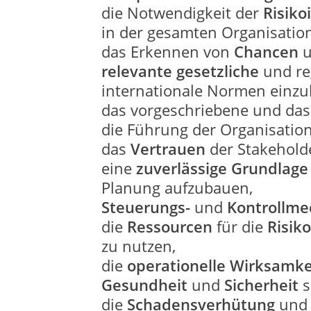
die Notwendigkeit der
Risiko
in der gesamten Organisatio
das Erkennen von
Chancen
u
relevante gesetzliche
und re
internationale Normen einzu
das vorgeschriebene und das 
die Führung der Organisation
das
Vertrauen
der Stakeholde
eine
zuverlässige Grundlag
Planung aufzubauen,
Steuerungs-
und
Kontrollm
die
Ressourcen
für die
Risik
zu nutzen,
die
operationelle Wirksamk
Gesundheit
und
Sicherheit
s
die
Schadensverhütung
und 