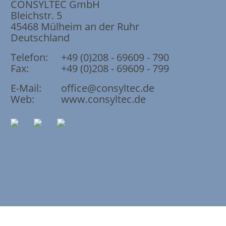
CONSYLTEC GmbH
Bleichstr. 5
45468
Mülheim an der Ruhr
Deutschland
Telefon:
+49 (0)208 - 69609 - 790
Fax:
+49 (0)208 - 69609 - 799
E-Mail:
office@consyltec.de
Web:
www.consyltec.de