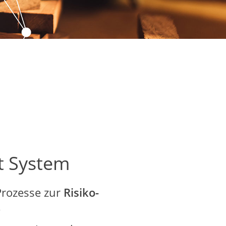
t System
Prozesse zur
Risiko-
.