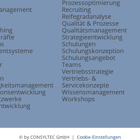
Prozessoptimierung
anagement
Recruiting
Reifegradanalyse
g
Qualität & Prozesse
ching
Qualitätsmanagement
räfte
Strategieentwicklung
ns
Schulungen
ntsysteme
Schulungskonzeption
Schulungsangebot
r
Teams
Vertriebsstrategie
on
Vertriebs- &
keits
management
Servicekonzepte
ions
entwicklung
Wissensmanagement
tzwerke
Workshops
ntwicklung
© by CONSYLTEC GmbH |
Cookie-Einstellungen