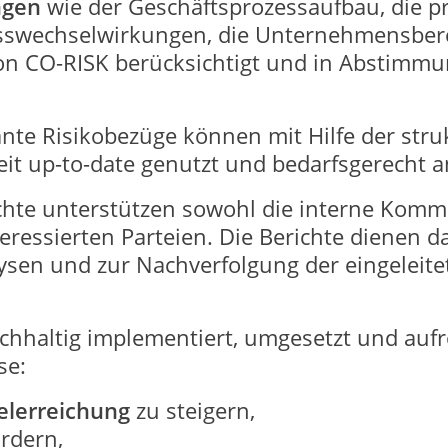
ngen
wie der Geschäftsprozessaufbau, die p
esswechselwirkungen, die Unternehmensberei
von CO-RISK berücksichtigt und in Abstim
e Risikobezüge können mit Hilfe der struk
eit up-to-date genutzt und bedarfsgerecht 
ichte unterstützen sowohl die interne Komm
ressierten Parteien. Die Berichte dienen d
ysen und zur Nachverfolgung der eingeleit
haltig implementiert, umgesetzt und aufre
se:
elerreichung
zu steigern,
ördern,