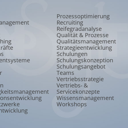
Prozessoptimierung
anagement
Recruiting
Reifegradanalyse
g
Qualität & Prozesse
ching
Qualitätsmanagement
räfte
Strategieentwicklung
ns
Schulungen
ntsysteme
Schulungskonzeption
Schulungsangebot
r
Teams
Vertriebsstrategie
on
Vertriebs- &
keits
management
Servicekonzepte
ions
entwicklung
Wissensmanagement
tzwerke
Workshops
ntwicklung