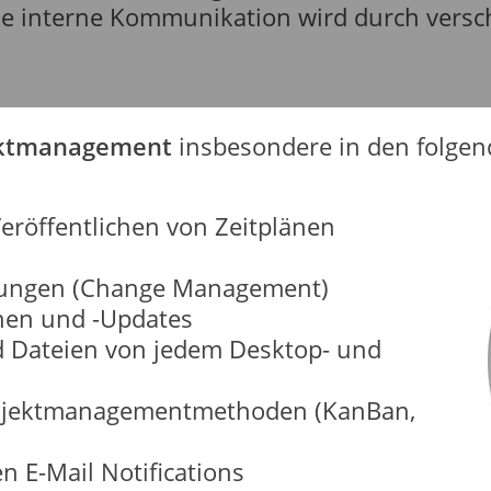
e interne Kommunikation wird durch versch
jektmanagement
insbesondere in den folgen
Veröffentlichen von Zeitplänen
rungen (Change Management)
onen und -Updates
nd Dateien von jedem Desktop- und
rojektmanagementmethoden (KanBan,
n E-Mail Notifications