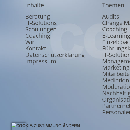
Inhalte
Themen
Beratung
Audits
IT-Solutions
Change M
Schulungen
Coaching
Coaching
E-Learnin
Wir
Einzelcoa
Kontakt
Führungsk
Datenschutzerklärung
IT-Solutio
Impressum
Manageme
Marketing
Mitarbeite
Mediation
Moderati
Nachhaltig
Organisat
Partnerne
Personale