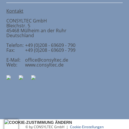
Kontakt
CONSYLTEC GmbH
Bleichstr. 5
45468
Mülheim an der Ruhr
Deutschland
Telefon:
+49 (0)208 - 69609 - 790
Fax:
+49 (0)208 - 69609 - 799
E-Mail:
office@consyltec.de
Web:
www.consyltec.de
© by CONSYLTEC GmbH |
Cookie-Einstellungen