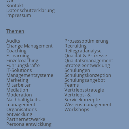
Wir
Kontakt
Datenschutzerklärung
Impressum
Themen
Audits
Prozessoptimierung
Change Management
Recruiting
Coaching
Reifegradanalyse
E-Learning
Qualität & Prozesse
Einzelcoaching
Qualitätsmanagement
Führungskräfte
Strategieentwicklung
IT-Solutions
Schulungen
Managementsysteme
Schulungskonzeption
Marketing
Schulungsangebot
Mitarbeiter
Teams
Mediation
Vertriebsstrategie
Moderation
Vertriebs- &
Nachhaltigkeits
-
Servicekonzepte
management
Wissensmanagement
Organisations
-
Workshops
entwicklung
Partnernetzwerke
Personalentwicklung